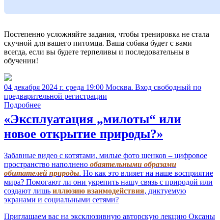
Постепенно усложняйте задания, чтобы тренировка не стала
скучной для вашего питомца. Ваша собака будет с вами
всегда, если вы будете терпеливы и последовательны в
обучении!
04 декабря 2024 г. среда 19:00 Москва. Вход свободный по
предварительной регистрации
Подробнее
«Эксплуатация „милоты“ или
новое открытие природы?»
Забавные видео с котятами, милые фото щенков – цифровое
пространство наполнено
обаятельными образами
обитателей природы
. Но как это влияет на наше восприятие
мира? Помогают ли они укрепить нашу связь с природой или
создают лишь
иллюзию взаимодействия
, диктуемую
экранами и социальными сетями?
Приглашаем вас на эксклюзивную авторскую лекцию Оксаны