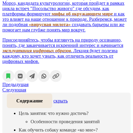
Мороз, кандидата культурологии, которая пройдет в рамках
цикла встреч "Посольство живого" где обсудим, как
платформы формируют
мифы об окружающем мире
и как
это влияет на наше отношение к природе. Разберемся, может
ли подобная
«вирусная милота»
создавать барьеры или же
помогает нам глубже понять мир вокруг.
Присоединяйтесь, чтобы взглянуть на природу осознанно,
понять, где заканчивается искренний интерес и начинается
эксплуатация цифровых образов
. Лекция будет полезна
каждому, кто хочет узнать, как отличить реальность от
цифровых мифов.
Предыдущая
Следующая
Содержание
скрыть
Цель занятия: что нужно достичь?
Особенности проведения занятий
Как обучить собаку команде «ко мне»?