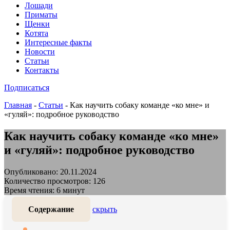
Лошади
Приматы
Щенки
Котята
Интересные факты
Новости
Статьи
Контакты
Подписаться
Главная
-
Статьи
-
Как научить собаку команде «ко мне» и
«гуляй»: подробное руководство
Как научить собаку команде «ко мне»
и «гуляй»: подробное руководство
Опубликовано: 20.11.2024
Количество просмотров: 126
Время чтения: 6 минут
Содержание
скрыть