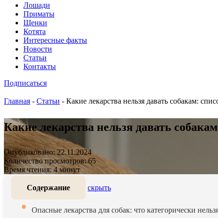
Лошади
Приматы
Щенки
Котята
Интересные факты
Новости
Статьи
Контакты
Подписаться
Главная
-
Статьи
-
Какие лекарства нельзя давать собакам: спи
Какие лекарства нельзя давать собакам
Опубликовано: 22.11.2024
Количество просмотров: 65
Время чтения: 4 минут
Содержание
скрыть
Опасные лекарства для собак: что категорически нельзя