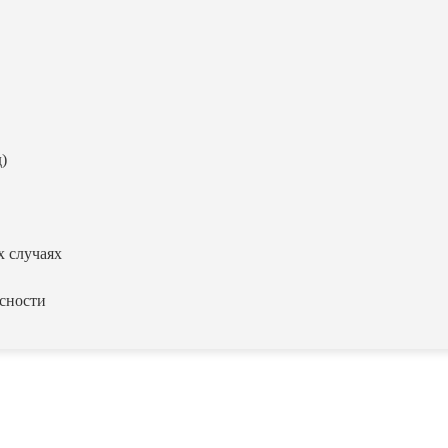
)
х случаях
асности