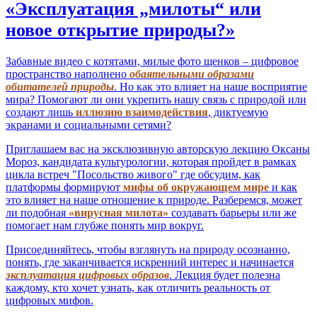
«Эксплуатация „милоты“ или
новое открытие природы?»
Забавные видео с котятами, милые фото щенков – цифровое
пространство наполнено
обаятельными образами
обитателей природы
. Но как это влияет на наше восприятие
мира? Помогают ли они укрепить нашу связь с природой или
создают лишь
иллюзию взаимодействия
, диктуемую
экранами и социальными сетями?
Приглашаем вас на эксклюзивную авторскую лекцию Оксаны
Мороз, кандидата культурологии, которая пройдет в рамках
цикла встреч "Посольство живого" где обсудим, как
платформы формируют
мифы об окружающем мире
и как
это влияет на наше отношение к природе. Разберемся, может
ли подобная
«вирусная милота»
создавать барьеры или же
помогает нам глубже понять мир вокруг.
Присоединяйтесь, чтобы взглянуть на природу осознанно,
понять, где заканчивается искренний интерес и начинается
эксплуатация цифровых образов
. Лекция будет полезна
каждому, кто хочет узнать, как отличить реальность от
цифровых мифов.