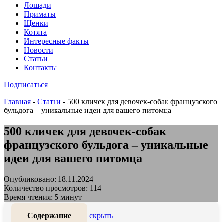
Лошади
Приматы
Щенки
Котята
Интересные факты
Новости
Статьи
Контакты
Подписаться
Главная
-
Статьи
-
500 кличек для девочек-собак французского
бульдога – уникальные идеи для вашего питомца
500 кличек для девочек-собак
французского бульдога – уникальные
идеи для вашего питомца
Опубликовано: 18.11.2024
Количество просмотров: 114
Время чтения: 5 минут
Содержание
скрыть