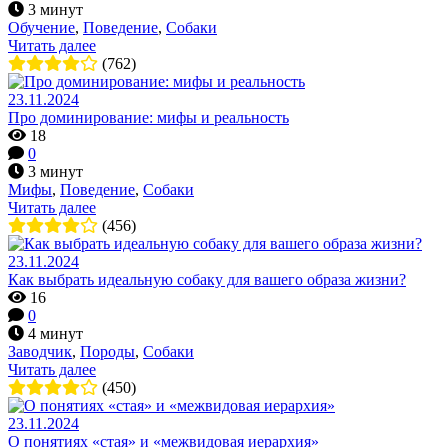
3 минут
Обучение
,
Поведение
,
Собаки
Читать далее
(762)
23.11.2024
Про доминирование: мифы и реальность
18
0
3 минут
Мифы
,
Поведение
,
Собаки
Читать далее
(456)
23.11.2024
Как выбрать идеальную собаку для вашего образа жизни?
16
0
4 минут
Заводчик
,
Породы
,
Собаки
Читать далее
(450)
23.11.2024
О понятиях «стая» и «межвидовая иерархия»