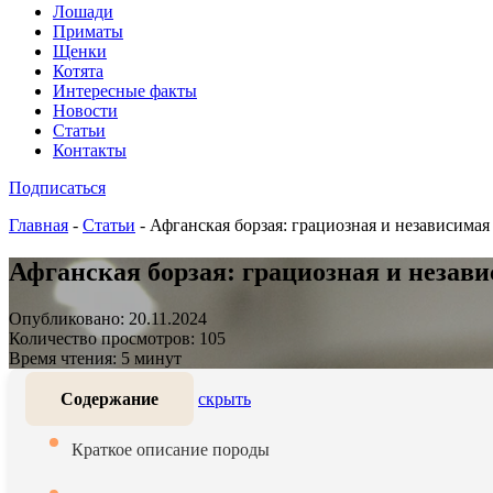
Лошади
Приматы
Щенки
Котята
Интересные факты
Новости
Статьи
Контакты
Подписаться
Главная
-
Статьи
-
Афганская борзая: грациозная и независимая
Афганская борзая: грациозная и незави
Опубликовано: 20.11.2024
Количество просмотров: 105
Время чтения: 5 минут
Содержание
скрыть
Краткое описание породы