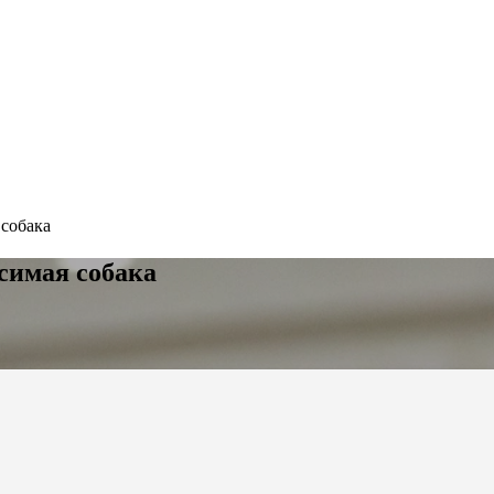
 собака
симая собака