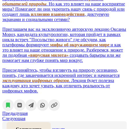
обитателей природы
. Но как это влияет на наше восприятие
мира? Помогают ли они укрепить нашу связь с природой или
создают лишь
иллюзию взаимодействия
, диктуемую
экранами и социальными сетями?
Приглашаем вас на эксклюзивную авторскую лекцию Оксаны
Мороз, кандидата культурологии, которая пройдет в рамках
цикла встреч "Посольство живого" где обсудим, как
платформы формируют
мифы об окружающем мире
и как
это влияет на наше отношение к природе. Разберемся, может
ли подобная
«вирусная милота»
создавать барьеры или же
помогает нам глубже понять мир вокруг.
Присоединяйтесь, чтобы взглянуть на природу осознанно,
понять, где заканчивается искренний интерес и начинается
эксплуатация цифровых образов
. Лекция будет полезна
каждому, кто хочет узнать, как отличить реальность от
цифровых мифов.
Предыдущая
Следующая