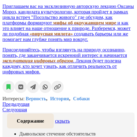
Приглашаем вас на эксклюзивную авторскую лекцию Оксаны
Мороз, кандидата культурологии, которая пройдет в рамках
цикла встреч "Посольство живого" где обсудим, как
платформы формируют
мифы об окружающем мире
и как
это влияет на наше отношение к природе. Разберемся, может
ли подобная
«вирусная милота»
создавать барьеры или же
помогает нам глубже понять мир вокруг.
Присоединяйтесь, чтобы взглянуть на природу осознанно,
понять, где заканчивается искренний интерес и начинается
эксплуатация цифровых образов
. Лекция будет полезна
каждому, кто хочет узнать, как отличить реальность от
цифровых мифов.
Интересы:
Верность
История
Собаки
Предыдущая
Следующая
Содержание
скрыть
Дьявольское стечение обстоятельств