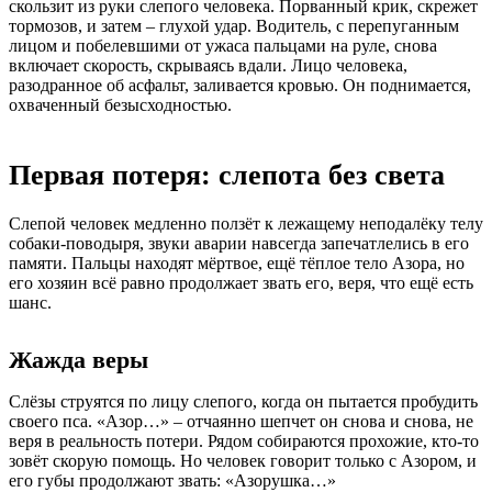
скользит из руки слепого человека. Порванный крик, скрежет
тормозов, и затем – глухой удар. Водитель, с перепуганным
лицом и побелевшими от ужаса пальцами на руле, снова
включает скорость, скрываясь вдали. Лицо человека,
разодранное об асфальт, заливается кровью. Он поднимается,
охваченный безысходностью.
Первая потеря: слепота без света
Слепой человек медленно ползёт к лежащему неподалёку телу
собаки-поводыря, звуки аварии навсегда запечатлелись в его
памяти. Пальцы находят мёртвое, ещё тёплое тело Азора, но
его хозяин всё равно продолжает звать его, веря, что ещё есть
шанс.
Жажда веры
Слёзы струятся по лицу слепого, когда он пытается пробудить
своего пса. «Азор…» – отчаянно шепчет он снова и снова, не
веря в реальность потери. Рядом собираются прохожие, кто-то
зовёт скорую помощь. Но человек говорит только с Азором, и
его губы продолжают звать: «Азорушка…»