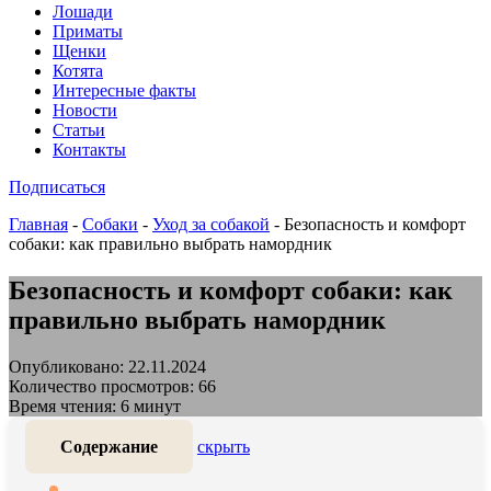
Лошади
Приматы
Щенки
Котята
Интересные факты
Новости
Статьи
Контакты
Подписаться
Главная
-
Собаки
-
Уход за собакой
-
Безопасность и комфорт
собаки: как правильно выбрать намордник
Безопасность и комфорт собаки: как
правильно выбрать намордник
Опубликовано: 22.11.2024
Количество просмотров: 66
Время чтения: 6 минут
Содержание
скрыть