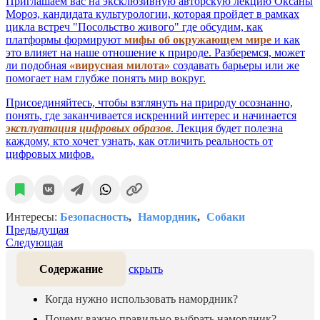
Приглашаем вас на эксклюзивную авторскую лекцию Оксаны
Мороз, кандидата культурологии, которая пройдет в рамках
цикла встреч "Посольство живого" где обсудим, как
платформы формируют
мифы об окружающем мире
и как
это влияет на наше отношение к природе. Разберемся, может
ли подобная
«вирусная милота»
создавать барьеры или же
помогает нам глубже понять мир вокруг.
Присоединяйтесь, чтобы взглянуть на природу осознанно,
понять, где заканчивается искренний интерес и начинается
эксплуатация цифровых образов
. Лекция будет полезна
каждому, кто хочет узнать, как отличить реальность от
цифровых мифов.
Интересы:
Безопасность
Намордник
Собаки
Предыдущая
Следующая
Содержание
скрыть
Когда нужно использовать намордник?
Почему важно правильно выбрать намордник?