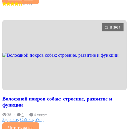
(877)
22.11.2024
Волосяной покров собак: строение, развитие и
функции
38
0
4 минут
,
,
Здоровье
Собаки
Уход
Читать далее