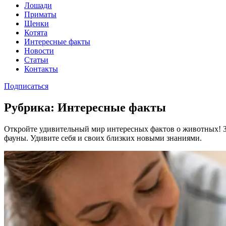
Лошади
Приматы
Щенки
Котята
Интересные факты
Новости
Статьи
Контакты
Подписаться
Рубрика:
Интересные факты
Откройте удивительный мир интересных фактов о животных! З
фауны. Удивите себя и своих близких новыми знаниями.