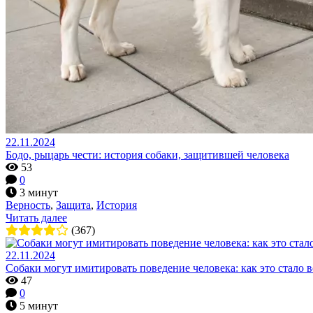
22.11.2024
Бодо, рыцарь чести: история собаки, защитившей человека
53
0
3 минут
Верность
,
Защита
,
История
Читать далее
(367)
22.11.2024
Собаки могут имитировать поведение человека: как это стало
47
0
5 минут