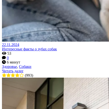
22.11.2024
Интересные факты о зубах собак
53
0
6 минут
Здоровье
,
Собаки
Читать далее
(993)