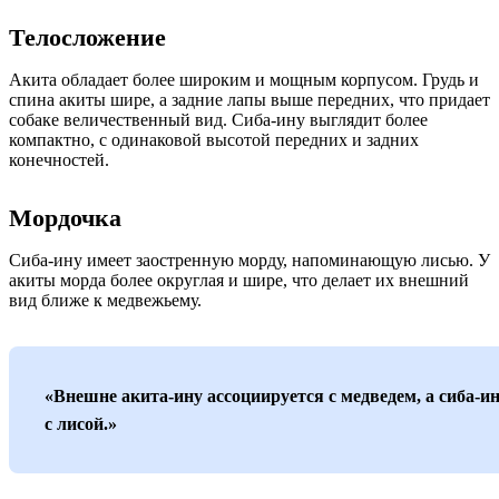
Телосложение
Акита обладает более широким и мощным корпусом. Грудь и
спина акиты шире, а задние лапы выше передних, что придает
собаке величественный вид. Сиба-ину выглядит более
компактно, с одинаковой высотой передних и задних
конечностей.
Мордочка
Сиба-ину имеет заостренную морду, напоминающую лисью. У
акиты морда более округлая и шире, что делает их внешний
вид ближе к медвежьему.
«Внешне акита-ину ассоциируется с медведем, а сиба-ин
с лисой.»