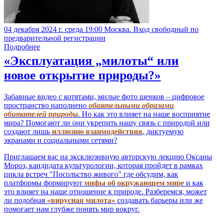
04 декабря 2024 г. среда 19:00 Москва. Вход свободный по
предварительной регистрации
Подробнее
«Эксплуатация „милоты“ или
новое открытие природы?»
Забавные видео с котятами, милые фото щенков – цифровое
пространство наполнено
обаятельными образами
обитателей природы
. Но как это влияет на наше восприятие
мира? Помогают ли они укрепить нашу связь с природой или
создают лишь
иллюзию взаимодействия
, диктуемую
экранами и социальными сетями?
Приглашаем вас на эксклюзивную авторскую лекцию Оксаны
Мороз, кандидата культурологии, которая пройдет в рамках
цикла встреч "Посольство живого" где обсудим, как
платформы формируют
мифы об окружающем мире
и как
это влияет на наше отношение к природе. Разберемся, может
ли подобная
«вирусная милота»
создавать барьеры или же
помогает нам глубже понять мир вокруг.