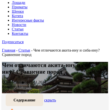
Лошади
Приматы
Щенки
Котята
Интересные факты
Новости
Статьи
Контакты
Подписаться
Главная
-
Статьи
-
Чем отличаются акита-ину и сиба-ину?
Сравнение пород
Чем отличаются акита-ину и сиба-
ину? Сравнение пород
Опубликовано: 21.11.2024
Количество просмотров: 84
Время чтения: 5 минут
Содержание
скрыть