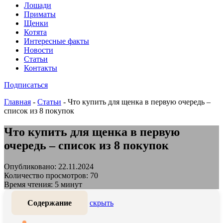
Лошади
Приматы
Щенки
Котята
Интересные факты
Новости
Статьи
Контакты
Подписаться
Главная
-
Статьи
-
Что купить для щенка в первую очередь –
список из 8 покупок
Что купить для щенка в первую
очередь – список из 8 покупок
Опубликовано: 22.11.2024
Количество просмотров: 70
Время чтения: 5 минут
Содержание
скрыть