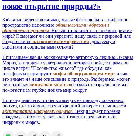
новое открытие природы?»
Забавные видео с котятами, милые фото щенков – цифровое
пространство наполнено
обаятельными образами
обитателей природы
. Но как это влияет на наше восприятие
мира? Помогают ли они укрепить нашу связь с природой или
создают лишь
иллюзию взаимодействия
, диктуемую
экранами и социальными сетями?
Приглашаем вас на эксклюзивную авторскую лекцию Оксаны
Мороз, кандидата культурологии, которая пройдет в рамках
цикла встреч "Посольство живого" где обсудим, как
платформы формируют
мифы об окружающем мире
и как
это влияет на наше отношение к природе. Разберемся, может
ли подобная
«вирусная милота»
создавать барьеры или же
помогает нам глубже понять мир вокруг.
Присоединяйтесь, чтобы взглянуть на природу осознанно,
понять, где заканчивается искренний интерес и начинается
эксплуатация цифровых образов
. Лекция будет полезна
каждому, кто хочет узнать, как отличить реальность от
цифровых мифов.