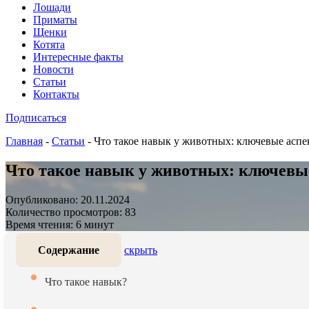
Лошади
Приматы
Щенки
Котята
Интересные факты
Новости
Статьи
Контакты
Подписаться
Главная
-
Статьи
-
Что такое навык у животных: ключевые асп
Что такое навык у животных: ключевы
Опубликовано: 20.11.2024
Количество просмотров: 83
Время чтения: 6 минут
Содержание
скрыть
Что такое навык?