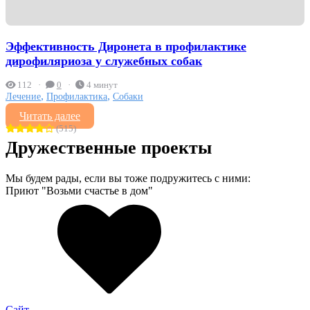
Эффективность Диронета в профилактике
дирофиляриоза у служебных собак
112
0
4 минут
,
,
Лечение
Профилактика
Собаки
Читать далее
(515)
Дружественные проекты
Мы будем рады, если вы тоже подружитесь с ними:
Приют "Возьми счастье в дом"
Сайт