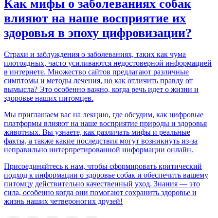
Как мифы о заболеваниях собак
влияют на наше восприятие их
здоровья в эпоху цифровизации?
Страхи и заблуждения о заболеваниях, таких как чума
плотоядных, часто усиливаются недостоверной информацией
в интернете. Множество сайтов предлагают различные
симптомы и методы лечения, но как отличить правду от
вымысла? Это особенно важно, когда речь идет о жизни и
здоровье наших питомцев.
Мы приглашаем вас на лекцию, где обсудим, как цифровые
платформы влияют на наше восприятие природы и здоровья
животных. Вы узнаете, как различать мифы и реальные
факты, а также какие последствия могут возникнуть из-за
неправильно интерпретированной информации онлайн.
Присоединяйтесь к нам, чтобы сформировать критический
подход к информации о здоровье собак и обеспечить вашему
питомцу действительно качественный уход. Знания — это
сила, особенно когда они помогают сохранить здоровье и
жизнь наших четвероногих друзей!