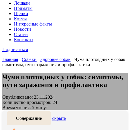
Лошади
Приматы
Щенки
Котята
Интересные факты
Новости
Статьи
Контакты
Подписаться
Главная
-
Собаки
-
Здоровье собак
-
Чума плотоядных у собак:
симптомы, пути заражения и профилактика
Чума плотоядных у собак: симптомы,
пути заражения и профилактика
Опубликовано: 23.11.2024
Количество просмотров: 24
Время чтения: 5 минут
Содержание
скрыть