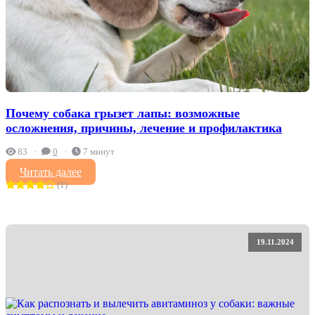
Почему собака грызет лапы: возможные
осложнения, причины, лечение и профилактика
83
0
7 минут
Читать далее
(1)
19.11.2024