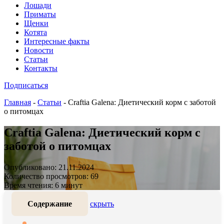
Лошади
Приматы
Щенки
Котята
Интересные факты
Новости
Статьи
Контакты
Подписаться
Главная
-
Статьи
-
Craftia Galena: Диетический корм с заботой
о питомцах
Craftia Galena: Диетический корм с
заботой о питомцах
Опубликовано: 21.11.2024
Количество просмотров: 69
Время чтения: 6 минут
Содержание
скрыть