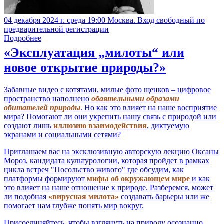
04 декабря 2024 г. среда 19:00 Москва. Вход свободный по
предварительной регистрации
Подробнее
«Эксплуатация „милоты“ или
новое открытие природы?»
Забавные видео с котятами, милые фото щенков – цифровое
пространство наполнено
обаятельными образами
обитателей природы
. Но как это влияет на наше восприятие
мира? Помогают ли они укрепить нашу связь с природой или
создают лишь
иллюзию взаимодействия
, диктуемую
экранами и социальными сетями?
Приглашаем вас на эксклюзивную авторскую лекцию Оксаны
Мороз, кандидата культурологии, которая пройдет в рамках
цикла встреч "Посольство живого" где обсудим, как
платформы формируют
мифы об окружающем мире
и как
это влияет на наше отношение к природе. Разберемся, может
ли подобная
«вирусная милота»
создавать барьеры или же
помогает нам глубже понять мир вокруг.
Присоединяйтесь, чтобы взглянуть на природу осознанно,