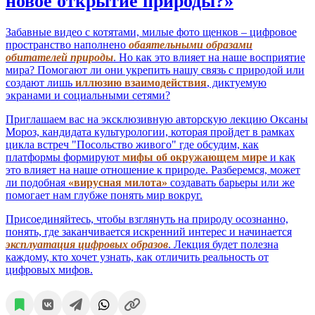
новое открытие природы?»
Забавные видео с котятами, милые фото щенков – цифровое
пространство наполнено
обаятельными образами
обитателей природы
. Но как это влияет на наше восприятие
мира? Помогают ли они укрепить нашу связь с природой или
создают лишь
иллюзию взаимодействия
, диктуемую
экранами и социальными сетями?
Приглашаем вас на эксклюзивную авторскую лекцию Оксаны
Мороз, кандидата культурологии, которая пройдет в рамках
цикла встреч "Посольство живого" где обсудим, как
платформы формируют
мифы об окружающем мире
и как
это влияет на наше отношение к природе. Разберемся, может
ли подобная
«вирусная милота»
создавать барьеры или же
помогает нам глубже понять мир вокруг.
Присоединяйтесь, чтобы взглянуть на природу осознанно,
понять, где заканчивается искренний интерес и начинается
эксплуатация цифровых образов
. Лекция будет полезна
каждому, кто хочет узнать, как отличить реальность от
цифровых мифов.