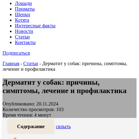
Лошади
Приматы
Щенки
Котята
Интересные факты
Новости
Статьи
Контакты
Подписаться
Главная
-
Статьи
-
Дерматит у собак: причины, симптомы,
лечение и профилактика
Дерматит у собак: причины,
симптомы, лечение и профилактика
Опубликовано: 20.11.2024
Количество просмотров: 103
Время чтения: 4 минут
Содержание
скрыть