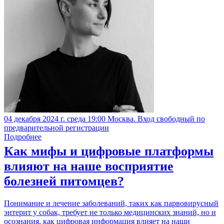
04 декабря 2024 г. среда 19:00 Москва. Вход свободный по
предварительной регистрации
Подробнее
Как мифы и цифровые платформы
влияют на наше восприятие
болезней питомцев?
Понимание и лечение заболеваний, таких как парвовирусный
энтерит у собак, требует не только медицинских знаний, но и
осознания, как цифровая информация влияет на наши