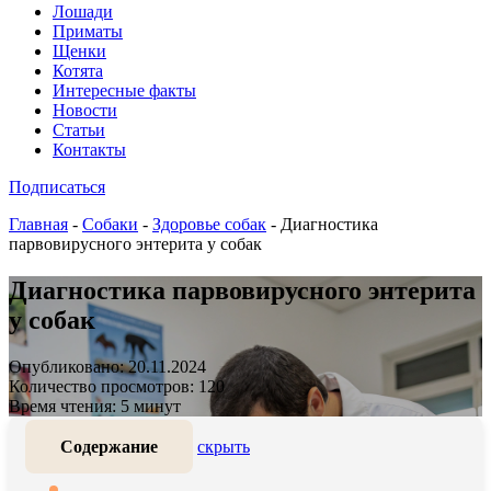
Лошади
Приматы
Щенки
Котята
Интересные факты
Новости
Статьи
Контакты
Подписаться
Главная
-
Собаки
-
Здоровье собак
-
Диагностика
парвовирусного энтерита у собак
Диагностика парвовирусного энтерита
у собак
Опубликовано: 20.11.2024
Количество просмотров: 120
Время чтения: 5 минут
Содержание
скрыть