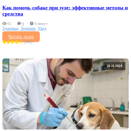
Как помочь собаке при зуде: эффективные методы и
средства
82
0
4 минут
,
,
Здоровье
Лечение
Уход
Читать далее
(398)
20.11.2024