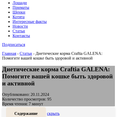
Лошади
Приматы
Щенки
Котята
Интересные факты
Новости
Статьи
Контакты
Подписаться
Главная
-
Статьи
-
Диетические корма Craftia GALENA:
Помогите вашей кошке быть здоровой и активной
Диетические корма Craftia GALENA:
Помогите вашей кошке быть здоровой
и активной
Опубликовано: 20.11.2024
Количество просмотров: 95
Время чтения: 7 минут
Содержание
скрыть