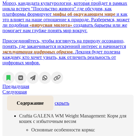
Мороз, кандидата культурологии, которая пройдет в рамках
цикла встреч "Посольство живого" где обсудим, как
платформы формируют
мифы об окружающем мире
и как
это влияет на наше отношение к природе. Разберемся, может
ли подобная
«вирусная милота»
создавать барьеры или же
помогает нам глубже понять мир вокруг.
Присоединяйтесь, чтобы взглянуть на природу осознанно,
понять, где заканчивается искренний интерес и начинается
эксплуатация цифровых образов
. Лекция будет полезна
каждому, кто хочет узнать, как отличить реальность от
цифровых мифов.
Предыдущая
Следующая
Содержание
скрыть
Craftia GALENA WM Weight Management: Корм для
кошек с избыточным весом
Основные особенности корма: