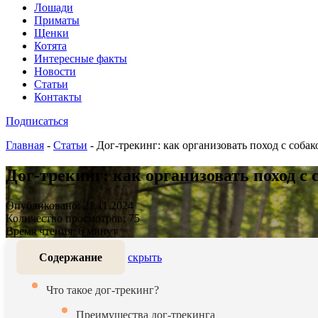
Лошади
Приматы
Щенки
Котята
Интересные факты
Новости
Статьи
Контакты
Подписаться
Главная
-
Статьи
-
Дог-трекинг: как организовать поход с соб
Дог-трекинг: как организовать поход с
Опубликовано: 21.11.2024
Количество просмотров: 75
Время чтения: 6 минут
Содержание
скрыть
Что такое дог-трекинг?
Преимущества дог-трекинга