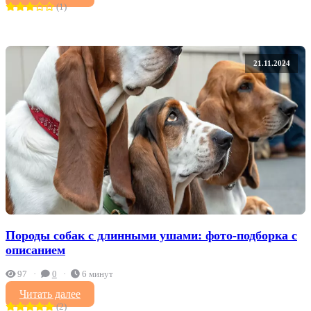
(1)
21.11.2024
Породы собак с длинными ушами: фото-подборка с
описанием
97
0
6 минут
Читать далее
(2)