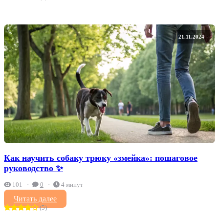
21.11.2024
Как научить собаку трюку «змейка»: пошаговое
руководство ✨
101
0
4 минут
Читать далее
(5)