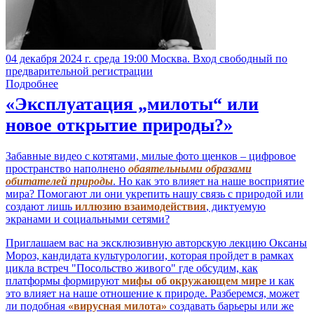
04 декабря 2024 г. среда 19:00 Москва. Вход свободный по
предварительной регистрации
Подробнее
«Эксплуатация „милоты“ или
новое открытие природы?»
Забавные видео с котятами, милые фото щенков – цифровое
пространство наполнено
обаятельными образами
обитателей природы
. Но как это влияет на наше восприятие
мира? Помогают ли они укрепить нашу связь с природой или
создают лишь
иллюзию взаимодействия
, диктуемую
экранами и социальными сетями?
Приглашаем вас на эксклюзивную авторскую лекцию Оксаны
Мороз, кандидата культурологии, которая пройдет в рамках
цикла встреч "Посольство живого" где обсудим, как
платформы формируют
мифы об окружающем мире
и как
это влияет на наше отношение к природе. Разберемся, может
ли подобная
«вирусная милота»
создавать барьеры или же