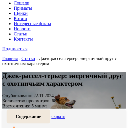
Лошади
Приматы
Щенки
Котята
Интересные факты
Новости
Статьи
Контакты
Подписаться
Главная
-
Статьи
-
Джек-рассел-терьер: энергичный друг с
охотничьим характером
Джек-рассел-терьер: энергичный друг
с охотничьим характером
Опубликовано: 22.11.2024
Количество просмотров: 68
Время чтения: 5 минут
Содержание
скрыть