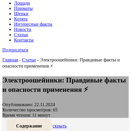
Лошади
Приматы
Щенки
Котята
Интересные факты
Новости
Статьи
Контакты
Подписаться
Главная
-
Статьи
-
Электроошейники: Правдивые факты и
опасности применения ⚡
Электроошейники: Правдивые факты
и опасности применения ⚡
Опубликовано: 22.11.2024
Количество просмотров: 65
Время чтения: 11 минут
Содержание
скрыть