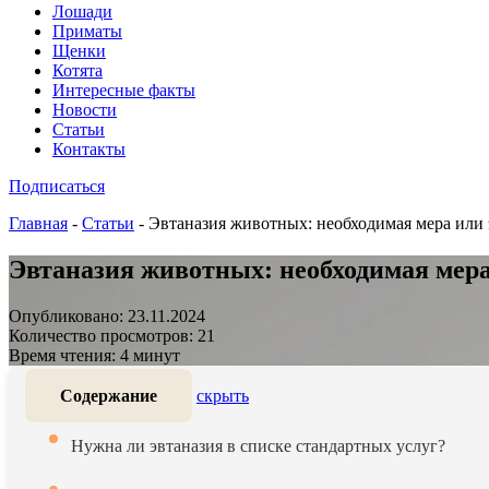
Лошади
Приматы
Щенки
Котята
Интересные факты
Новости
Статьи
Контакты
Подписаться
Главная
-
Статьи
-
Эвтаназия животных: необходимая мера или 
Эвтаназия животных: необходимая мера
Опубликовано: 23.11.2024
Количество просмотров: 21
Время чтения: 4 минут
Содержание
скрыть
Нужна ли эвтаназия в списке стандартных услуг?