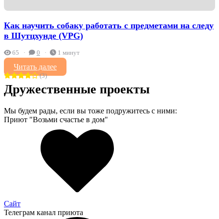
Как научить собаку работать с предметами на следу
в Шутцхунде (VPG)
65
0
1 минут
Читать далее
(3)
Дружественные проекты
Мы будем рады, если вы тоже подружитесь с ними:
Приют "Возьми счастье в дом"
Сайт
Телеграм канал приюта