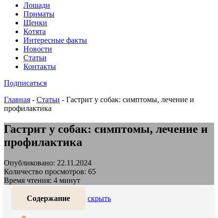
Лошади
Приматы
Щенки
Котята
Интересные факты
Новости
Статьи
Контакты
Подписаться
Главная
-
Статьи
-
Гастрит у собак: симптомы, лечение и
профилактика
Гастрит у собак: симптомы, лечение и
профилактика
Опубликовано: 22.11.2024
Количество просмотров: 65
Время чтения: 4 минут
Содержание
скрыть