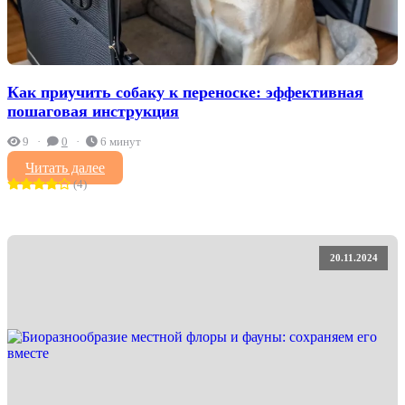
Как приучить собаку к переноске: эффективная
пошаговая инструкция
9
0
6 минут
Читать далее
(4)
20.11.2024