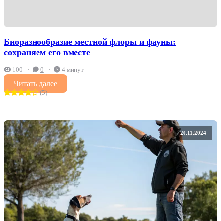
Биоразнообразие местной флоры и фауны:
сохраняем его вместе
100
0
4 минут
Читать далее
(5)
20.11.2024