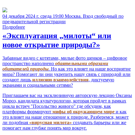
04 декабря 2024 г. среда 19:00 Москва. Вход свободный по
предварительной регистрации
Подробнее
«Эксплуатация „милоты“ или
новое открытие природы?»
Забавные видео с котятами, милые фото щенков – цифровое
пространство наполнено
обаятельными образами
обитателей природы
. Но как это влияет на наше восприятие
мира? Помогают ли они укрепить нашу связь с природой или
создают лишь
иллюзию взаимодействия
, диктуемую
экранами и социальными сетями?
Приглашаем вас на эксклюзивную авторскую лекцию Оксаны
Мороз, кандидата культурологии, которая пройдет в рамках
цикла встреч "Посольство живого" где обсудим, как
платформы формируют
мифы об окружающем мире
и как
это влияет на наше отношение к природе. Разберемся, может
ли подобная
«вирусная милота»
создавать барьеры или же
помогает нам глубже понять мир вокруг.