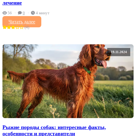
лечение
56
0
4 минут
Читать далее
(4)
19.11.2024
Рыжие породы собак: интересные факты,
особенности и представители