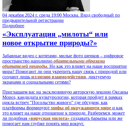
04 декабря 2024 г. среда 19:00 Москва. Вход свободный по
предварительной регистрации
Подробнее
«Эксплуатация „милоты“ или
новое открытие природы?»
Забавные видео с котятами, милые фото щенков – цифровое
пространство наполнено
обаятельными образами
обитателей природы
. Но как это влияет на наше восприятие
мира? Помогают ли они укрепить нашу связь с природой или
создают лишь
иллюзию взаимодействия
, диктуемую
экранами и социальными сетями?
Приглашаем вас на эксклюзивную авторскую лекцию Оксаны
Мороз, кандидата культурологии, которая пройдет в рамках
цикла встреч "Посольство живого" где обсудим, как
платформы формируют
мифы об окружающем мире
и как
это влияет на наше отношение к природе. Разберемся, может
ли подобная
«вирусная милота»
создавать барьеры или же
помогает нам глубже понять мир вокруг.