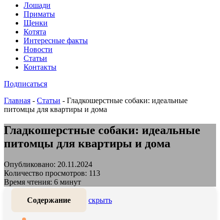
Лошади
Приматы
Щенки
Котята
Интересные факты
Новости
Статьи
Контакты
Подписаться
Главная
-
Статьи
-
Гладкошерстные собаки: идеальные
питомцы для квартиры и дома
Гладкошерстные собаки: идеальные
питомцы для квартиры и дома
Опубликовано: 20.11.2024
Количество просмотров: 113
Время чтения: 6 минут
Содержание
скрыть