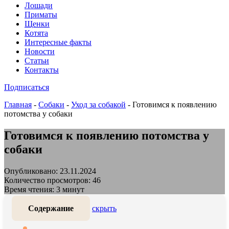
Лошади
Приматы
Щенки
Котята
Интересные факты
Новости
Статьи
Контакты
Подписаться
Главная
-
Собаки
-
Уход за собакой
-
Готовимся к появлению
потомства у собаки
Готовимся к появлению потомства у
собаки
Опубликовано: 23.11.2024
Количество просмотров: 46
Время чтения: 3 минут
Содержание
скрыть