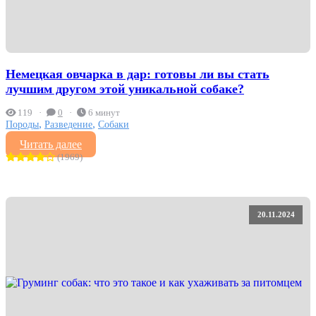
Немецкая овчарка в дар: готовы ли вы стать
лучшим другом этой уникальной собаке?
119
0
6 минут
,
,
Породы
Разведение
Собаки
Читать далее
(1969)
20.11.2024