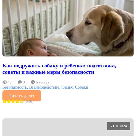
Как подружить собаку и ребенка: подготовка,
советы и важные меры безопасности
47
0
6 минут
,
,
,
Безопасность
Взаимодействие
Семья
Собаки
Читать далее
(646)
21.11.2024