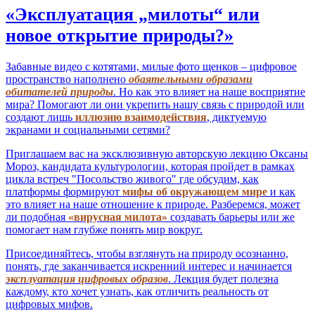
«Эксплуатация „милоты“ или
новое открытие природы?»
Забавные видео с котятами, милые фото щенков – цифровое
пространство наполнено
обаятельными образами
обитателей природы
. Но как это влияет на наше восприятие
мира? Помогают ли они укрепить нашу связь с природой или
создают лишь
иллюзию взаимодействия
, диктуемую
экранами и социальными сетями?
Приглашаем вас на эксклюзивную авторскую лекцию Оксаны
Мороз, кандидата культурологии, которая пройдет в рамках
цикла встреч "Посольство живого" где обсудим, как
платформы формируют
мифы об окружающем мире
и как
это влияет на наше отношение к природе. Разберемся, может
ли подобная
«вирусная милота»
создавать барьеры или же
помогает нам глубже понять мир вокруг.
Присоединяйтесь, чтобы взглянуть на природу осознанно,
понять, где заканчивается искренний интерес и начинается
эксплуатация цифровых образов
. Лекция будет полезна
каждому, кто хочет узнать, как отличить реальность от
цифровых мифов.