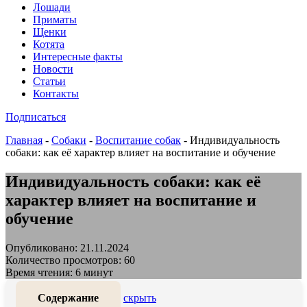
Лошади
Приматы
Щенки
Котята
Интересные факты
Новости
Статьи
Контакты
Подписаться
Главная
-
Собаки
-
Воспитание собак
-
Индивидуальность
собаки: как её характер влияет на воспитание и обучение
Индивидуальность собаки: как её
характер влияет на воспитание и
обучение
Опубликовано: 21.11.2024
Количество просмотров: 60
Время чтения: 6 минут
Содержание
скрыть