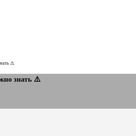
нать ⚠️
жно знать ⚠️