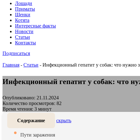
Лошади
Приматы
Щенки
Котята
Интересные факты
Новости
Статьи
Контакты
Подписаться
Главная
-
Статьи
-
Инфекционный гепатит у собак: что нужно з
Инфекционный гепатит у собак: что ну
Опубликовано: 21.11.2024
Количество просмотров: 82
Время чтения: 3 минут
Содержание
скрыть
Пути заражения