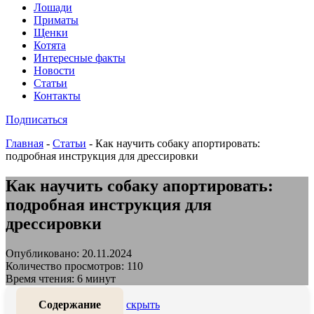
Лошади
Приматы
Щенки
Котята
Интересные факты
Новости
Статьи
Контакты
Подписаться
Главная
-
Статьи
-
Как научить собаку апортировать:
подробная инструкция для дрессировки
Как научить собаку апортировать:
подробная инструкция для
дрессировки
Опубликовано: 20.11.2024
Количество просмотров: 110
Время чтения: 6 минут
Содержание
скрыть