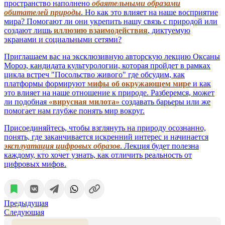
пространство наполнено
обаятельными образами
обитателей природы
. Но как это влияет на наше восприятие
мира? Помогают ли они укрепить нашу связь с природой или
создают лишь
иллюзию взаимодействия
, диктуемую
экранами и социальными сетями?
Приглашаем вас на эксклюзивную авторскую лекцию Оксаны
Мороз, кандидата культурологии, которая пройдет в рамках
цикла встреч "Посольство живого" где обсудим, как
платформы формируют
мифы об окружающем мире
и как
это влияет на наше отношение к природе. Разберемся, может
ли подобная
«вирусная милота»
создавать барьеры или же
помогает нам глубже понять мир вокруг.
Присоединяйтесь, чтобы взглянуть на природу осознанно,
понять, где заканчивается искренний интерес и начинается
эксплуатация цифровых образов
. Лекция будет полезна
каждому, кто хочет узнать, как отличить реальность от
цифровых мифов.
Предыдущая
Следующая