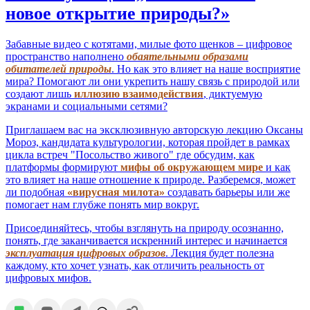
новое открытие природы?»
Забавные видео с котятами, милые фото щенков – цифровое
пространство наполнено
обаятельными образами
обитателей природы
. Но как это влияет на наше восприятие
мира? Помогают ли они укрепить нашу связь с природой или
создают лишь
иллюзию взаимодействия
, диктуемую
экранами и социальными сетями?
Приглашаем вас на эксклюзивную авторскую лекцию Оксаны
Мороз, кандидата культурологии, которая пройдет в рамках
цикла встреч "Посольство живого" где обсудим, как
платформы формируют
мифы об окружающем мире
и как
это влияет на наше отношение к природе. Разберемся, может
ли подобная
«вирусная милота»
создавать барьеры или же
помогает нам глубже понять мир вокруг.
Присоединяйтесь, чтобы взглянуть на природу осознанно,
понять, где заканчивается искренний интерес и начинается
эксплуатация цифровых образов
. Лекция будет полезна
каждому, кто хочет узнать, как отличить реальность от
цифровых мифов.