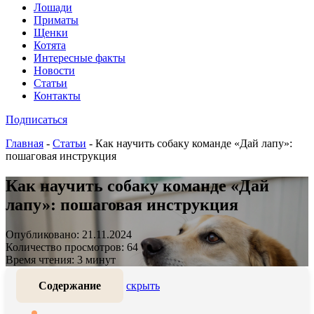
Лошади
Приматы
Щенки
Котята
Интересные факты
Новости
Статьи
Контакты
Подписаться
Главная
-
Статьи
-
Как научить собаку команде «Дай лапу»:
пошаговая инструкция
Как научить собаку команде «Дай
лапу»: пошаговая инструкция
Опубликовано: 21.11.2024
Количество просмотров: 64
Время чтения: 3 минут
Содержание
скрыть