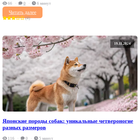
66
0
6 минут
Читать далее
(4)
19.11.2024
Японские породы собак: уникальные четвероногие
разных размеров
116
0
5 минут