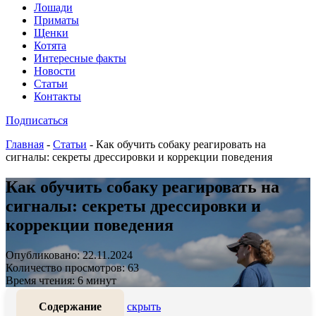
Лошади
Приматы
Щенки
Котята
Интересные факты
Новости
Статьи
Контакты
Подписаться
Главная
-
Статьи
-
Как обучить собаку реагировать на
сигналы: секреты дрессировки и коррекции поведения
Как обучить собаку реагировать на
сигналы: секреты дрессировки и
коррекции поведения
Опубликовано: 22.11.2024
Количество просмотров: 63
Время чтения: 6 минут
Содержание
скрыть