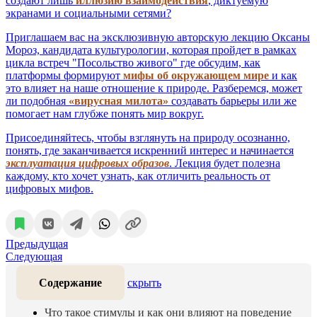
создают лишь
иллюзию взаимодействия
, диктуемую
экранами и социальными сетями?
Приглашаем вас на эксклюзивную авторскую лекцию Оксаны
Мороз, кандидата культурологии, которая пройдет в рамках
цикла встреч "Посольство живого" где обсудим, как
платформы формируют
мифы об окружающем мире
и как
это влияет на наше отношение к природе. Разберемся, может
ли подобная
«вирусная милота»
создавать барьеры или же
помогает нам глубже понять мир вокруг.
Присоединяйтесь, чтобы взглянуть на природу осознанно,
понять, где заканчивается искренний интерес и начинается
эксплуатация цифровых образов
. Лекция будет полезна
каждому, кто хочет узнать, как отличить реальность от
цифровых мифов.
Предыдущая
Следующая
Содержание
скрыть
Что такое стимулы и как они влияют на поведение