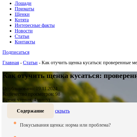
Лошади
Приматы
Щенки
Котята
Интересные факты
Новости
Статьи
Контакты
Подписаться
Главная
-
Статьи
-
Как отучить щенка кусаться: проверенные м
Как отучить щенка кусаться: проверен
Опубликовано: 19.11.2024
Количество просмотров: 98
Время чтения: 4 минут
Содержание
скрыть
Покусывания щенка: норма или проблема?