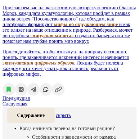
Приглашаем вас на эксклюзивную авторскую лекцию Оксаны
Мороз, кандидата культурологии, которая пройдет в рамках
цикла встреч "Посольство живого" где обсудим, как
платформы формируют
мифы об окружающем мире
и как
это влияет на наше отношение к природе. Разберемся, может
ли подобная
«вирусная милота»
создавать барьеры или же
помогает нам глубже понять мир вокруг.
Присоединяйтесь, чтобы взглянуть на природу осознанно,
понять, где заканчивается искренний интерес и начинается
эксплуатация цифровых образов
. Лекция будет полезна
каждому, кто хочет узнать, как отличить реальность от
цифровых мифов.
Предыдущая
Следующая
Содержание
скрыть
Когда начинать перевод на готовый рацион?
Особенности в зависимости от размера