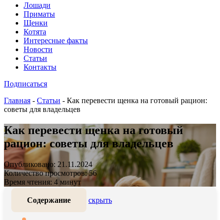
Лошади
Приматы
Щенки
Котята
Интересные факты
Новости
Статьи
Контакты
Подписаться
Главная
-
Статьи
-
Как перевести щенка на готовый рацион:
советы для владельцев
Как перевести щенка на готовый
рацион: советы для владельцев
Опубликовано: 21.11.2024
Количество просмотров: 56
Время чтения: 4 минут
Содержание
скрыть