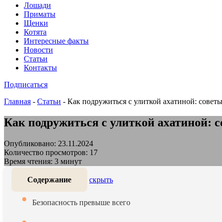
Лошади
Приматы
Щенки
Котята
Интересные факты
Новости
Статьи
Контакты
Подписаться
Главная
-
Статьи
-
Как подружиться с улиткой ахатиной: совет
Как подружиться с улиткой ахатиной: 
Опубликовано: 23.11.2024
Количество просмотров: 17
Время чтения: 3 минут
Содержание
скрыть
Безопасность превыше всего