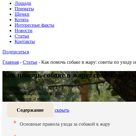
Лошади
Приматы
Щенки
Котята
Интересные факты
Новости
Статьи
Контакты
Подписаться
Главная
-
Статьи
-
Как помочь собаке в жару: советы по уходу 
Как помочь собаке в жару: советы по у
Опубликовано: 21.11.2024
Количество просмотров: 100
Время чтения: 4 минут
Содержание
скрыть
Основные правила ухода за собакой в жару