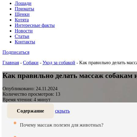
Лошади
Приматы
Щенки
Котята
Интересные факты
Новости
Статьи
Контакты
Подписаться
Главная
-
Собаки
-
Уход за собакой
-
Как правильно делать масс
Как правильно делать массаж собакам 
Опубликовано: 24.11.2024
Количество просмотров: 13
Время чтения: 4 минут
Содержание
скрыть
Почему массаж полезен для животных?