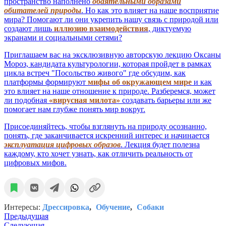
пространство наполнено
обаятельными образами
обитателей природы
. Но как это влияет на наше восприятие
мира? Помогают ли они укрепить нашу связь с природой или
создают лишь
иллюзию взаимодействия
, диктуемую
экранами и социальными сетями?
Приглашаем вас на эксклюзивную авторскую лекцию Оксаны
Мороз, кандидата культурологии, которая пройдет в рамках
цикла встреч "Посольство живого" где обсудим, как
платформы формируют
мифы об окружающем мире
и как
это влияет на наше отношение к природе. Разберемся, может
ли подобная
«вирусная милота»
создавать барьеры или же
помогает нам глубже понять мир вокруг.
Присоединяйтесь, чтобы взглянуть на природу осознанно,
понять, где заканчивается искренний интерес и начинается
эксплуатация цифровых образов
. Лекция будет полезна
каждому, кто хочет узнать, как отличить реальность от
цифровых мифов.
Интересы:
Дрессировка
Обучение
Собаки
Предыдущая
Следующая