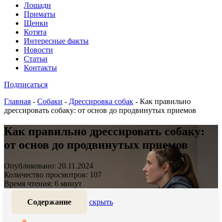
Лошади
Приматы
Щенки
Котята
Интересные факты
Новости
Статьи
Контакты
Подписаться
Главная
-
Собаки
-
Дрессировка собак
-
Как правильно
дрессировать собаку: от основ до продвинутых приемов
Как правильно дрессировать собаку:
от основ до продвинутых приемов
Опубликовано: 20.11.2024
Количество просмотров: 107
Время чтения: 6 минут
Содержание
скрыть