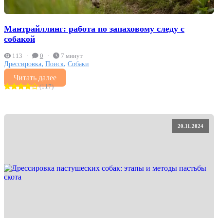
Мантрайллинг: работа по запаховому следу с
собакой
113
0
7 минут
,
,
Дрессировка
Поиск
Собаки
Читать далее
(117)
20.11.2024