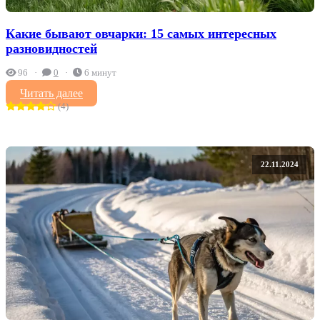
Какие бывают овчарки: 15 самых интересных
разновидностей
96
0
6 минут
Читать далее
(4)
22.11.2024