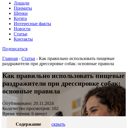
Лошади
Приматы
Щенки
Котята
Интересные факты
Новости
Статьи
Контакты
Подписаться
Главная
-
Статьи
-
Как правильно использовать пищевые
раздражители при дрессировке собак: основные правила
Как правильно использовать пищевые
раздражители при дрессировке собак:
основные правила
Опубликовано: 20.11.2024
Количество просмотров: 102
Время чтения: 6 минут
Содержание
скрыть