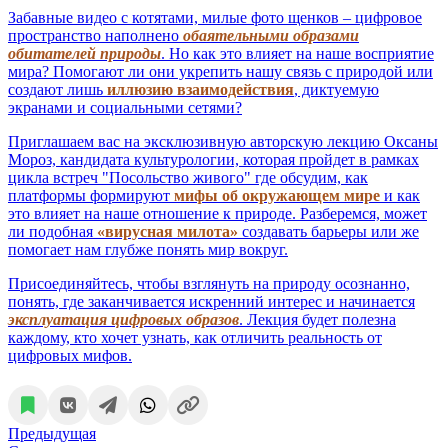
Забавные видео с котятами, милые фото щенков – цифровое
пространство наполнено
обаятельными образами
обитателей природы
. Но как это влияет на наше восприятие
мира? Помогают ли они укрепить нашу связь с природой или
создают лишь
иллюзию взаимодействия
, диктуемую
экранами и социальными сетями?
Приглашаем вас на эксклюзивную авторскую лекцию Оксаны
Мороз, кандидата культурологии, которая пройдет в рамках
цикла встреч "Посольство живого" где обсудим, как
платформы формируют
мифы об окружающем мире
и как
это влияет на наше отношение к природе. Разберемся, может
ли подобная
«вирусная милота»
создавать барьеры или же
помогает нам глубже понять мир вокруг.
Присоединяйтесь, чтобы взглянуть на природу осознанно,
понять, где заканчивается искренний интерес и начинается
эксплуатация цифровых образов
. Лекция будет полезна
каждому, кто хочет узнать, как отличить реальность от
цифровых мифов.
Предыдущая