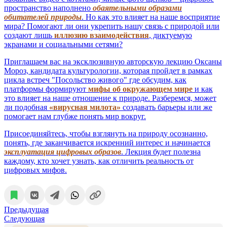
пространство наполнено
обаятельными образами
обитателей природы
. Но как это влияет на наше восприятие
мира? Помогают ли они укрепить нашу связь с природой или
создают лишь
иллюзию взаимодействия
, диктуемую
экранами и социальными сетями?
Приглашаем вас на эксклюзивную авторскую лекцию Оксаны
Мороз, кандидата культурологии, которая пройдет в рамках
цикла встреч "Посольство живого" где обсудим, как
платформы формируют
мифы об окружающем мире
и как
это влияет на наше отношение к природе. Разберемся, может
ли подобная
«вирусная милота»
создавать барьеры или же
помогает нам глубже понять мир вокруг.
Присоединяйтесь, чтобы взглянуть на природу осознанно,
понять, где заканчивается искренний интерес и начинается
эксплуатация цифровых образов
. Лекция будет полезна
каждому, кто хочет узнать, как отличить реальность от
цифровых мифов.
Предыдущая
Следующая