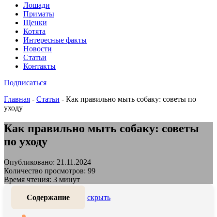
Лошади
Приматы
Щенки
Котята
Интересные факты
Новости
Статьи
Контакты
Подписаться
Главная
-
Статьи
-
Как правильно мыть собаку: советы по
уходу
Как правильно мыть собаку: советы
по уходу
Опубликовано: 21.11.2024
Количество просмотров: 99
Время чтения: 3 минут
Содержание
скрыть