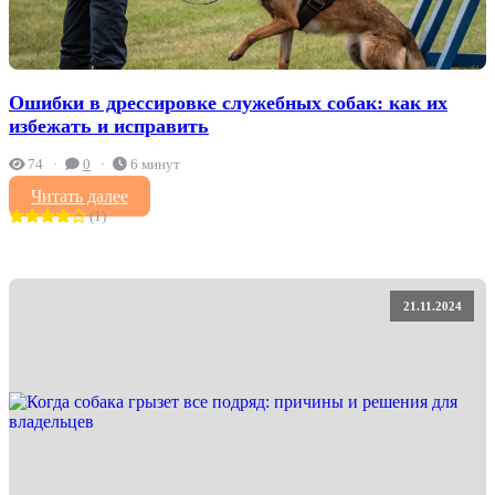
Ошибки в дрессировке служебных собак: как их
избежать и исправить
74
0
6 минут
Читать далее
(1)
21.11.2024