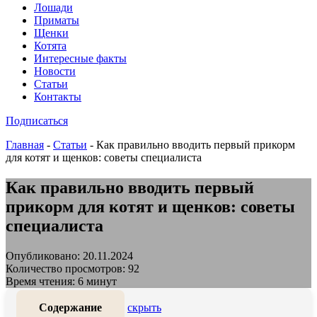
Лошади
Приматы
Щенки
Котята
Интересные факты
Новости
Статьи
Контакты
Подписаться
Главная
-
Статьи
-
Как правильно вводить первый прикорм
для котят и щенков: советы специалиста
Как правильно вводить первый
прикорм для котят и щенков: советы
специалиста
Опубликовано: 20.11.2024
Количество просмотров: 92
Время чтения: 6 минут
Содержание
скрыть