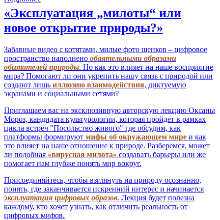
«Эксплуатация „милоты“ или
новое открытие природы?»
Забавные видео с котятами, милые фото щенков – цифровое
пространство наполнено
обаятельными образами
обитателей природы
. Но как это влияет на наше восприятие
мира? Помогают ли они укрепить нашу связь с природой или
создают лишь
иллюзию взаимодействия
, диктуемую
экранами и социальными сетями?
Приглашаем вас на эксклюзивную авторскую лекцию Оксаны
Мороз, кандидата культурологии, которая пройдет в рамках
цикла встреч "Посольство живого" где обсудим, как
платформы формируют
мифы об окружающем мире
и как
это влияет на наше отношение к природе. Разберемся, может
ли подобная
«вирусная милота»
создавать барьеры или же
помогает нам глубже понять мир вокруг.
Присоединяйтесь, чтобы взглянуть на природу осознанно,
понять, где заканчивается искренний интерес и начинается
эксплуатация цифровых образов
. Лекция будет полезна
каждому, кто хочет узнать, как отличить реальность от
цифровых мифов.