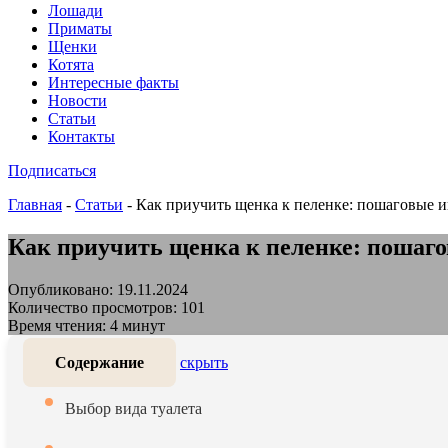
Лошади
Приматы
Щенки
Котята
Интересные факты
Новости
Статьи
Контакты
Подписаться
Главная
-
Статьи
-
Как приучить щенка к пеленке: пошаговые 
Как приучить щенка к пеленке: пошаг
Опубликовано: 19.11.2024
Количество просмотров: 101
Время чтения: 4 минут
Содержание
скрыть
Выбор вида туалета