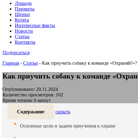
Лошади
Приматы
Щенки
Котята
Интересные факты
Новости
Статьи
Контакты
Подписаться
Главная
-
Статьи
-
Как приучить собаку к команде «Охраняй!»
Как приучить собаку к команде «Охра
Опубликовано: 20.11.2024
Количество просмотров: 102
Время чтения: 6 минут
Содержание
скрыть
Основные цели и задачи приучения к охране