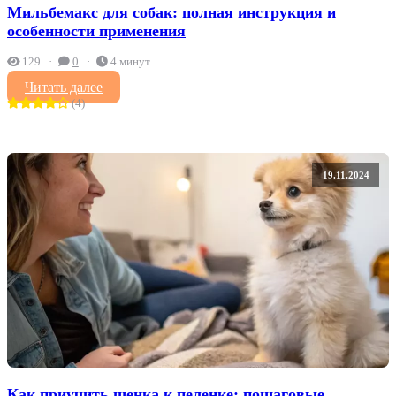
Мильбемакс для собак: полная инструкция и
особенности применения
129
0
4 минут
Читать далее
(4)
19.11.2024
Как приучить щенка к пеленке: пошаговые