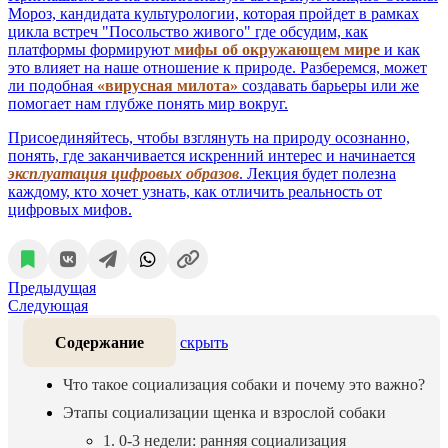
Мороз, кандидата культурологии, которая пройдет в рамках
цикла встреч "Посольство живого" где обсудим, как
платформы формируют
мифы об окружающем мире
и как
это влияет на наше отношение к природе. Разберемся, может
ли подобная
«вирусная милота»
создавать барьеры или же
помогает нам глубже понять мир вокруг.
Присоединяйтесь, чтобы взглянуть на природу осознанно,
понять, где заканчивается искренний интерес и начинается
эксплуатация цифровых образов
. Лекция будет полезна
каждому, кто хочет узнать, как отличить реальность от
цифровых мифов.
Предыдущая
Следующая
Содержание
скрыть
Что такое социализация собаки и почему это важно?
Этапы социализации щенка и взрослой собаки
1. 0-3 недели: ранняя социализация