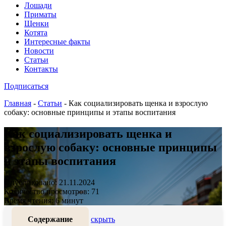
Лошади
Приматы
Щенки
Котята
Интересные факты
Новости
Статьи
Контакты
Подписаться
Главная
-
Статьи
-
Как социализировать щенка и взрослую
собаку: основные принципы и этапы воспитания
Как социализировать щенка и
взрослую собаку: основные принципы
и этапы воспитания
Опубликовано: 21.11.2024
Количество просмотров: 71
Время чтения: 6 минут
Содержание
скрыть