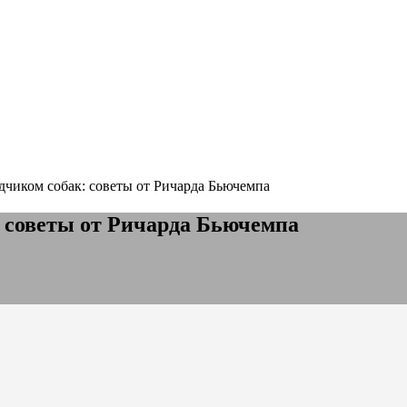
дчиком собак: советы от Ричарда Бьючемпа
 советы от Ричарда Бьючемпа