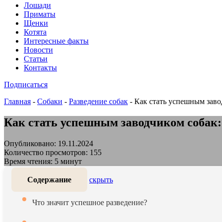
Лошади
Приматы
Щенки
Котята
Интересные факты
Новости
Статьи
Контакты
Подписаться
Главная
-
Собаки
-
Разведение собак
-
Как стать успешным заво
Как стать успешным заводчиком собак:
Опубликовано: 19.11.2024
Количество просмотров: 155
Время чтения: 5 минут
Содержание
скрыть
Что значит успешное разведение?