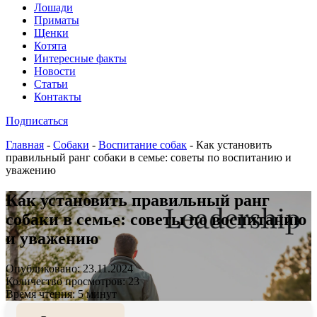
Лошади
Приматы
Щенки
Котята
Интересные факты
Новости
Статьи
Контакты
Подписаться
Главная
-
Собаки
-
Воспитание собак
-
Как установить
правильный ранг собаки в семье: советы по воспитанию и
уважению
Как установить правильный ранг
собаки в семье: советы по воспитанию
и уважению
Опубликовано: 23.11.2024
Количество просмотров: 23
Время чтения: 5 минут