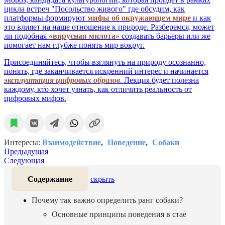
цикла встреч "Посольство живого" где обсудим, как
платформы формируют
мифы об окружающем мире
и как
это влияет на наше отношение к природе. Разберемся, может
ли подобная
«вирусная милота»
создавать барьеры или же
помогает нам глубже понять мир вокруг.
Присоединяйтесь, чтобы взглянуть на природу осознанно,
понять, где заканчивается искренний интерес и начинается
эксплуатация цифровых образов
. Лекция будет полезна
каждому, кто хочет узнать, как отличить реальность от
цифровых мифов.
Интересы:
Взаимодействие
Поведение
Собаки
Предыдущая
Следующая
Содержание
скрыть
Почему так важно определить ранг собаки?
Основные принципы поведения в стае