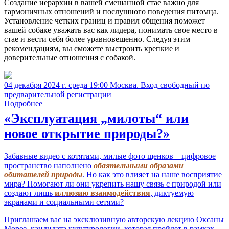
Создание иерархии в вашей смешанной стае важно для
гармоничных отношений и послушного поведения питомца.
Установление четких границ и правил общения поможет
вашей собаке уважать вас как лидера, понимать свое место в
стае и вести себя более уравновешенно. Следуя этим
рекомендациям, вы сможете выстроить крепкие и
доверительные отношения с собакой.
04 декабря 2024 г. среда 19:00 Москва. Вход свободный по
предварительной регистрации
Подробнее
«Эксплуатация „милоты“ или
новое открытие природы?»
Забавные видео с котятами, милые фото щенков – цифровое
пространство наполнено
обаятельными образами
обитателей природы
. Но как это влияет на наше восприятие
мира? Помогают ли они укрепить нашу связь с природой или
создают лишь
иллюзию взаимодействия
, диктуемую
экранами и социальными сетями?
Приглашаем вас на эксклюзивную авторскую лекцию Оксаны
Мороз, кандидата культурологии, которая пройдет в рамках