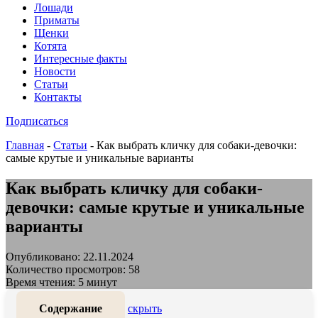
Лошади
Приматы
Щенки
Котята
Интересные факты
Новости
Статьи
Контакты
Подписаться
Главная
-
Статьи
-
Как выбрать кличку для собаки-девочки:
самые крутые и уникальные варианты
Как выбрать кличку для собаки-
девочки: самые крутые и уникальные
варианты
Опубликовано: 22.11.2024
Количество просмотров: 58
Время чтения: 5 минут
Содержание
скрыть