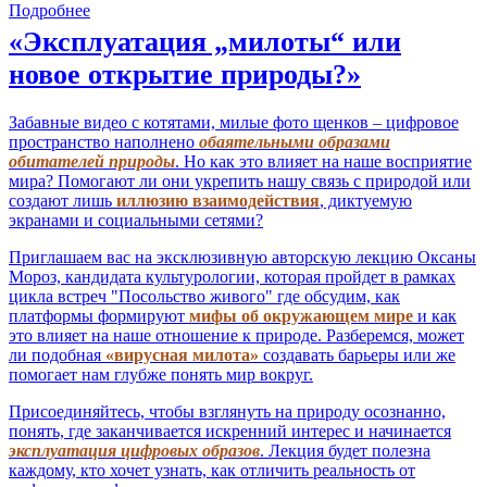
Подробнее
«Эксплуатация „милоты“ или
новое открытие природы?»
Забавные видео с котятами, милые фото щенков – цифровое
пространство наполнено
обаятельными образами
обитателей природы
. Но как это влияет на наше восприятие
мира? Помогают ли они укрепить нашу связь с природой или
создают лишь
иллюзию взаимодействия
, диктуемую
экранами и социальными сетями?
Приглашаем вас на эксклюзивную авторскую лекцию Оксаны
Мороз, кандидата культурологии, которая пройдет в рамках
цикла встреч "Посольство живого" где обсудим, как
платформы формируют
мифы об окружающем мире
и как
это влияет на наше отношение к природе. Разберемся, может
ли подобная
«вирусная милота»
создавать барьеры или же
помогает нам глубже понять мир вокруг.
Присоединяйтесь, чтобы взглянуть на природу осознанно,
понять, где заканчивается искренний интерес и начинается
эксплуатация цифровых образов
. Лекция будет полезна
каждому, кто хочет узнать, как отличить реальность от