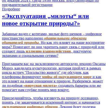
04 декабря 2024 г. среда 19:00 Москва. Вход свободный по
предварительной регистрации
Подробнее
«Эксплуатация „милоты“ или
новое открытие природы?»
Забавные видео с котятами, милые фото щенков – цифровое
пространство наполнено
обаятельными образами
обитателей природы
. Но как это влияет на наше восприятие
мира? Помогают ли они укрепить нашу связь с природой или
создают лишь
иллюзию взаимодействия
, диктуемую
экранами и социальными сетями?
Приглашаем вас на эксклюзивную авторскую лекцию Оксаны
Мороз, кандидата культурологии, которая пройдет в рамках
цикла встреч "Посольство живого" где обсудим, как
платформы формируют
мифы об окружающем мире
и как
это влияет на наше отношение к природе. Разберемся, может
ли подобная
«вирусная милота»
создавать барьеры или же
помогает нам глубже понять мир вокруг.
Присоединяйтесь, чтобы взглянуть на природу осознанно,
понять, где заканчивается искренний интерес и начинается
эксплуатация цифровых образов
. Лекция будет полезна