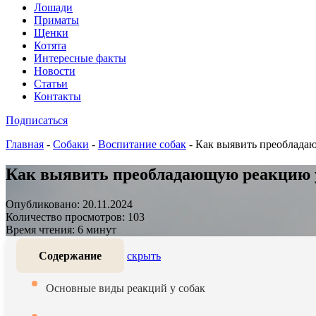
Лошади
Приматы
Щенки
Котята
Интересные факты
Новости
Статьи
Контакты
Подписаться
Главная
-
Собаки
-
Воспитание собак
-
Как выявить преоблада
Как выявить преобладающую реакцию у
Опубликовано: 20.11.2024
Количество просмотров: 103
Время чтения: 6 минут
Содержание
скрыть
Основные виды реакций у собак