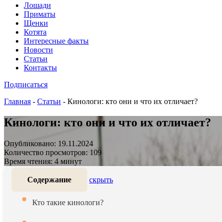
Лошади
Приматы
Щенки
Котята
Интересные факты
Новости
Статьи
Контакты
Подписаться
Главная
-
Статьи
-
Кинологи: кто они и что их отличает?
Кинологи: кто они и что их отличает?
Опубликовано: 19.11.2024
Количество просмотров: 109
Время чтения: 4 минут
Содержание
скрыть
Кто такие кинологи?