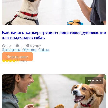
Как начать кликер-тренинг: пошаговое руководство
для владельцев собак
148
0
5 минут
,
,
Дрессировка
Обучение
Собаки
Читать далее
(232)
19.11.2024