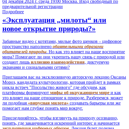
04 декабря 2024 г. среда 19:00 Москва. Вход свободный по
предварительной регистрации
Подробнее
«Эксплуатация „милоты“ или
новое открытие природы?»
Забавные видео с котятами, милые фото щенков – цифровое
пространство наполнено
обаятельными образами
обитателей природы
. Но как это влияет на наше восприятие
мира? Помогают ли они укрепить нашу связь с природой или
создают лишь
иллюзию взаимодействия
, диктуемую
экранами и социальными сетями?
Приглашаем вас на эксклюзивную авторскую лекцию Оксаны
Мороз, кандидата культурологии, которая пройдет в рамках
цикла встреч "Посольство живого" где обсудим, как
платформы формируют
мифы об окружающем мире
и как
это влияет на наше отношение к природе. Разберемся, может
ли подобная
«вирусная милота»
создавать барьеры или же
помогает нам глубже понять мир вокруг.
Присоединяйтесь, чтобы взглянуть на природу осознанно,
понять, где заканчивается искренний интерес и начинается
эксплуатация цифровых образов
. Лекция будет полезна