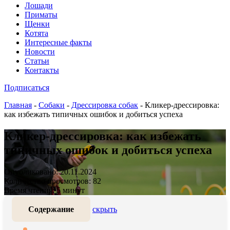
Лошади
Приматы
Щенки
Котята
Интересные факты
Новости
Статьи
Контакты
Подписаться
Главная
-
Собаки
-
Дрессировка собак
-
Кликер-дрессировка:
как избежать типичных ошибок и добиться успеха
Кликер-дрессировка: как избежать
типичных ошибок и добиться успеха
Опубликовано: 20.11.2024
Количество просмотров: 82
Время чтения: 5 минут
Содержание
скрыть