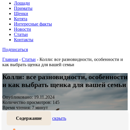
Лошади
Приматы
Щенки
Котята
Интересные факты
Новости
Статьи
Контакты
Подписаться
Главная
-
Статьи
-
Колли: все разновидности, особенности и
как выбрать щенка для вашей семьи
Колли: все разновидности, особенности
и как выбрать щенка для вашей семьи
Опубликовано: 19.11.2024
Количество просмотров: 145
Время чтения: 7 минут
Содержание
скрыть