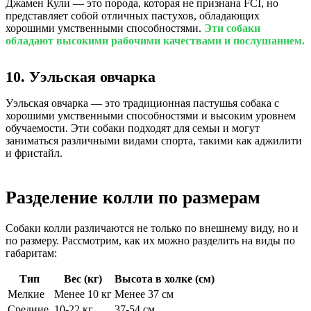
Джамен Кули — это порода, которая не признана FCI, но
представляет собой отличных пастухов, обладающих
хорошими умственными способностями.
Эти собаки
обладают высокими рабочими качествами и послушанием.
10. Уэльская овчарка
Уэльская овчарка — это традиционная пастушья собака с
хорошими умственными способностями и высоким уровнем
обучаемости. Эти собаки подходят для семьи и могут
заниматься различными видами спорта, такими как аджилити
и фристайл.
Разделение колли по размерам
Собаки колли различаются не только по внешнему виду, но и
по размеру. Рассмотрим, как их можно разделить на виды по
габаритам:
Тип
Вес (кг)
Высота в холке (см)
Мелкие
Менее 10 кг
Менее 37 см
Средние
10-22 кг
37-54 см