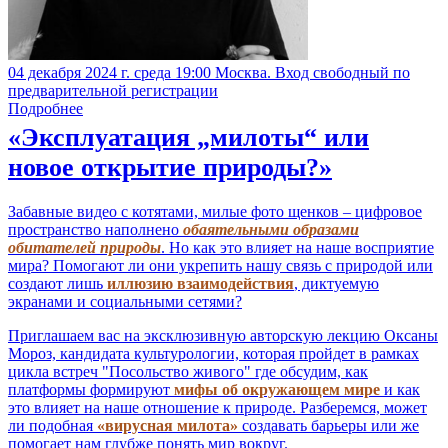
04 декабря 2024 г. среда 19:00 Москва. Вход свободный по
предварительной регистрации
Подробнее
«Эксплуатация „милоты“ или
новое открытие природы?»
Забавные видео с котятами, милые фото щенков – цифровое
пространство наполнено
обаятельными образами
обитателей природы
. Но как это влияет на наше восприятие
мира? Помогают ли они укрепить нашу связь с природой или
создают лишь
иллюзию взаимодействия
, диктуемую
экранами и социальными сетями?
Приглашаем вас на эксклюзивную авторскую лекцию Оксаны
Мороз, кандидата культурологии, которая пройдет в рамках
цикла встреч "Посольство живого" где обсудим, как
платформы формируют
мифы об окружающем мире
и как
это влияет на наше отношение к природе. Разберемся, может
ли подобная
«вирусная милота»
создавать барьеры или же
помогает нам глубже понять мир вокруг.