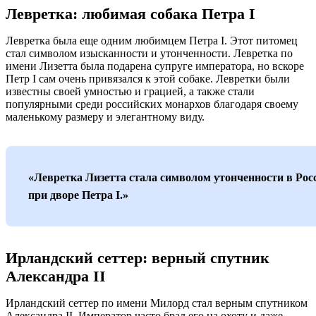
Левретка: любимая собака Петра I
Левретка была еще одним любимцем Петра I. Этот питомец
стал символом изысканности и утонченности. Левретка по
имени Лизетта была подарена супруге императора, но вскоре
Петр I сам очень привязался к этой собаке. Левретки были
известны своей умностью и грацией, а также стали
популярными среди российских монархов благодаря своему
маленькому размеру и элегантному виду.
«Левретка Лизетта стала символом утонченности в Рос
при дворе Петра I.»
Ирландский сеттер: верный спутник
Александра II
Ирландский сеттер по имени Милорд стал верным спутником
Александра II. Император часто брал его на охоту и даже