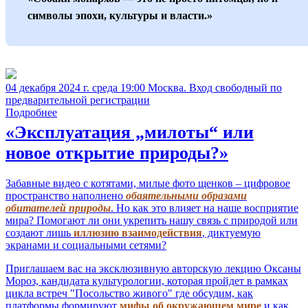
символы эпохи, культуры и власти.»
04 декабря 2024 г. среда 19:00 Москва. Вход свободный по
предварительной регистрации
Подробнее
«Эксплуатация „милоты“ или
новое открытие природы?»
Забавные видео с котятами, милые фото щенков – цифровое
пространство наполнено
обаятельными образами
обитателей природы
. Но как это влияет на наше восприятие
мира? Помогают ли они укрепить нашу связь с природой или
создают лишь
иллюзию взаимодействия
, диктуемую
экранами и социальными сетями?
Приглашаем вас на эксклюзивную авторскую лекцию Оксаны
Мороз, кандидата культурологии, которая пройдет в рамках
цикла встреч "Посольство живого" где обсудим, как
платформы формируют
мифы об окружающем мире
и как