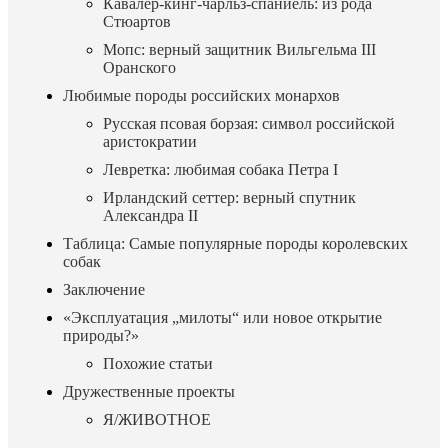
Кавалер-кинг-чарльз-спаниель: из рода
Стюартов
Мопс: верный защитник Вильгельма III
Оранского
Любимые породы российских монархов
Русская псовая борзая: символ российской
аристократии
Левретка: любимая собака Петра I
Ирландский сеттер: верный спутник
Александра II
Таблица: Самые популярные породы королевских
собак
Заключение
«Эксплуатация „милоты“ или новое открытие
природы?»
Похожие статьи
Дружественные проекты
Я/ЖИВОТНОЕ