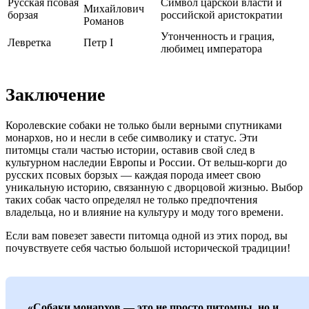
Русская псовая
Символ царской власти и
Михайлович
борзая
российской аристократии
Романов
Утонченность и грация,
Левретка
Петр I
любимец императора
Заключение
Королевские собаки не только были верными спутниками
монархов, но и несли в себе символику и статус. Эти
питомцы стали частью истории, оставив свой след в
культурном наследии Европы и России. От вельш-корги до
русских псовых борзых — каждая порода имеет свою
уникальную историю, связанную с дворцовой жизнью. Выбор
таких собак часто определял не только предпочтения
владельца, но и влияние на культуру и моду того времени.
Если вам повезет завести питомца одной из этих пород, вы
почувствуете себя частью большой исторической традиции!
«Собаки монархов — это не просто питомцы, но и