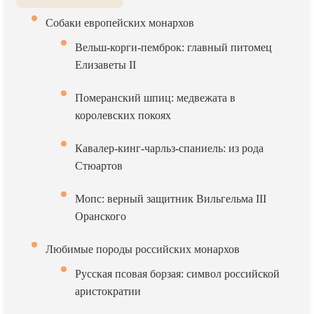
Собаки европейских монархов
Вельш-корги-пемброк: главный питомец
Елизаветы II
Померанский шпиц: медвежата в
королевских покоях
Кавалер-кинг-чарльз-спаниель: из рода
Стюартов
Мопс: верный защитник Вильгельма III
Оранского
Любимые породы российских монархов
Русская псовая борзая: символ российской
аристократии