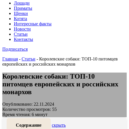
Лошади
Приматы
Щенки
Котята
Интересные факты
Новости
Статьи
Контакты
Подписаться
Главная
-
Статьи
-
Королевские собаки: ТОП-10 питомцев
европейских и российских монархов
Королевские собаки: ТОП-10
питомцев европейских и российских
монархов
Опубликовано: 22.11.2024
Количество просмотров: 55
Время чтения: 6 минут
Содержание
скрыть