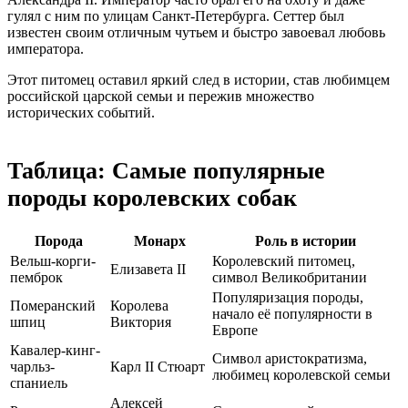
гулял с ним по улицам Санкт-Петербурга. Сеттер был
известен своим отличным чутьем и быстро завоевал любовь
императора.
Этот питомец оставил яркий след в истории, став любимцем
российской царской семьи и пережив множество
исторических событий.
Таблица: Самые популярные
породы королевских собак
Порода
Монарх
Роль в истории
Вельш-корги-
Королевский питомец,
Елизавета II
пемброк
символ Великобритании
Популяризация породы,
Померанский
Королева
начало её популярности в
шпиц
Виктория
Европе
Кавалер-кинг-
Символ аристократизма,
чарльз-
Карл II Стюарт
любимец королевской семьи
спаниель
Алексей